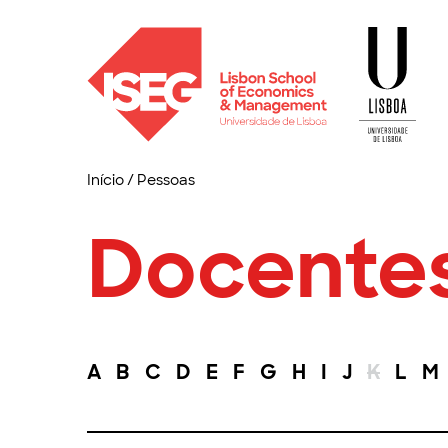
Início
/
Pessoas
Docente
A
B
C
D
E
F
G
H
I
J
K
L
M