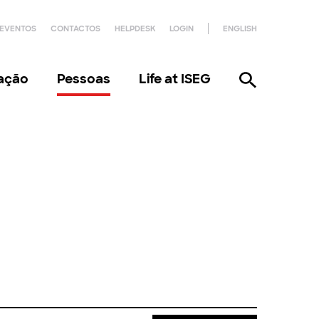
EVENTOS
CONTACTOS
HELPDESK
LOGIN
ENGLISH
gação
Pessoas
Life at ISEG