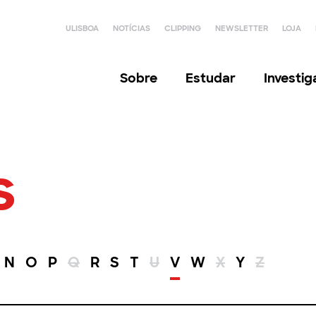
ULISBOA
NOTÍCIAS
CLIPPING
NEWSLETTER
LOJA
Sobre
Estudar
Investi
s
N
O
P
Q
R
S
T
U
V
W
X
Y
Z