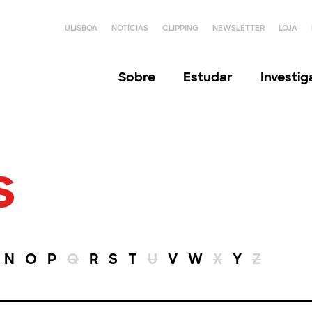
ULISBOA
NOTÍCIAS
CLIPPING
NEWSLETTER
LOJA
Sobre
Estudar
Investi
s
N
O
P
Q
R
S
T
U
V
W
X
Y
Z