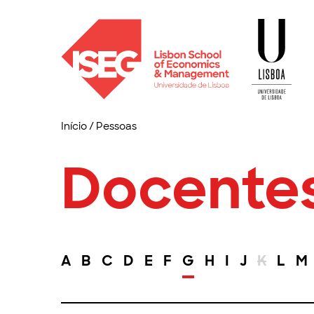
Início
/
Pessoas
Docente
A
B
C
D
E
F
G
H
I
J
K
L
M