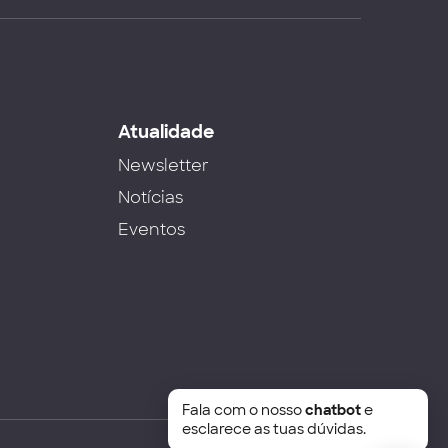
s
Atualidade
Newsletter
Notícias
Eventos
Fala com o nosso
chatbot
e
esclarece as tuas dúvidas.