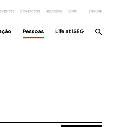
EVENTOS
CONTACTOS
HELPDESK
LOGIN
ENGLISH
gação
Pessoas
Life at ISEG