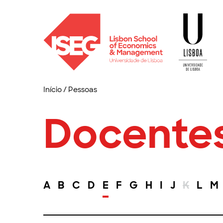
Início
/
Pessoas
Docente
A
B
C
D
E
F
G
H
I
J
K
L
M