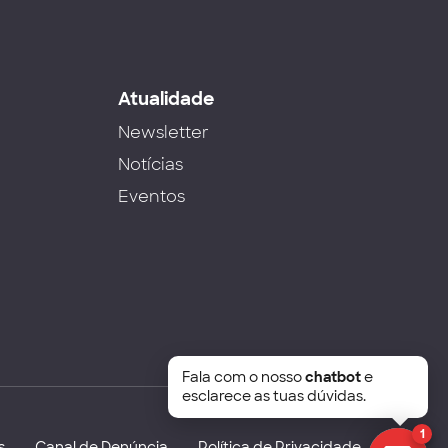
s
Atualidade
Newsletter
Notícias
Eventos
Fala com o nosso
chatbot
e
esclarece as tuas dúvidas.
1
s
Canal de Denúncia
Política de Privacidade