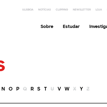
ULISBOA
NOTÍCIAS
CLIPPING
NEWSLETTER
LOJA
Sobre
Estudar
Investi
s
N
O
P
Q
R
S
T
U
V
W
X
Y
Z