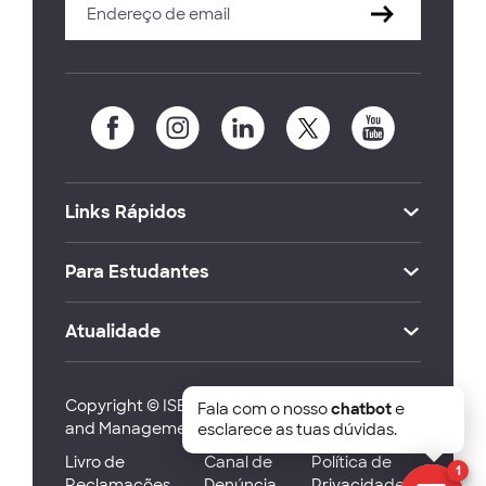
Links Rápidos
Para Estudantes
Atualidade
Copyright © ISEG Lisbon School of Economics
Fala com o nosso
chatbot
e
and Management 2026
esclarece as tuas dúvidas.
Livro de
Canal de
Política de
1
Reclamações
Denúncia
Privacidade