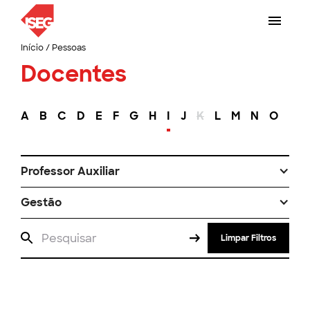
Início
/
Pessoas
Docentes
A
B
C
D
E
F
G
H
I
J
K
L
M
N
O
P
Professor Auxiliar
Gestão
Limpar Filtros