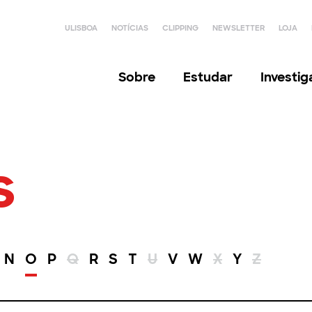
ULISBOA
NOTÍCIAS
CLIPPING
NEWSLETTER
LOJA
Sobre
Estudar
Investi
s
N
O
P
Q
R
S
T
U
V
W
X
Y
Z