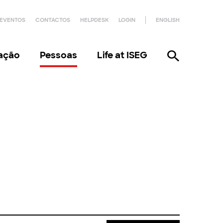
EVENTOS
CONTACTOS
HELPDESK
LOGIN
ENGLISH
gação
Pessoas
Life at ISEG