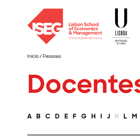
Início
/
Pessoas
Docente
A
B
C
D
E
F
G
H
I
J
K
L
M