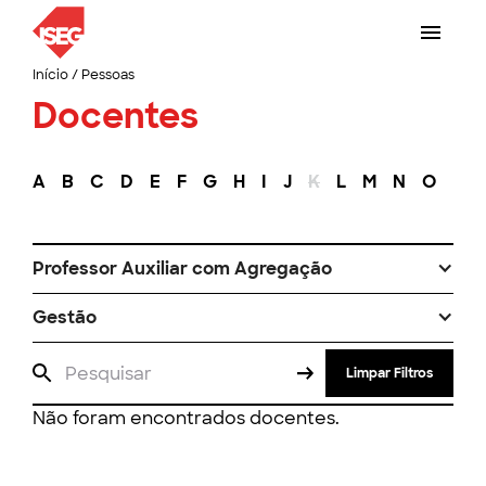
Início
/
Pessoas
Docentes
A
B
C
D
E
F
G
H
I
J
K
L
M
N
O
P
Professor Auxiliar com Agregação
Gestão
Limpar Filtros
Não foram encontrados docentes.