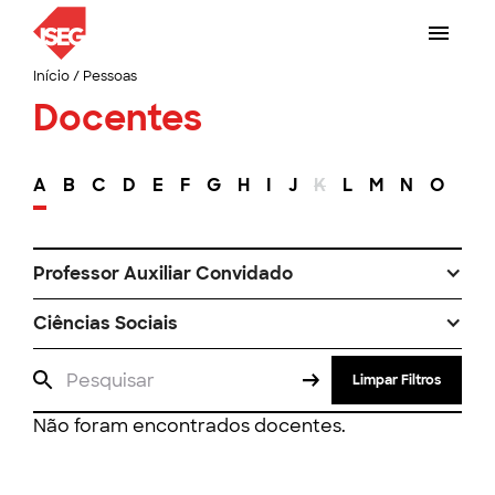
Início
/
Pessoas
Docentes
A
B
C
D
E
F
G
H
I
J
K
L
M
N
O
P
Professor Auxiliar Convidado
Ciências Sociais
Limpar Filtros
Não foram encontrados docentes.