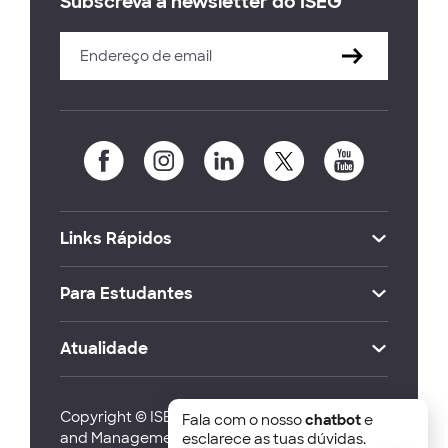
Subscreva a newsletter do ISEG
Links Rápidos
Para Estudantes
Atualidade
Copyright © ISEG Lisbon School of Economics
Fala com o nosso
chatbot
e
and Management 2026
esclarece as tuas dúvidas.