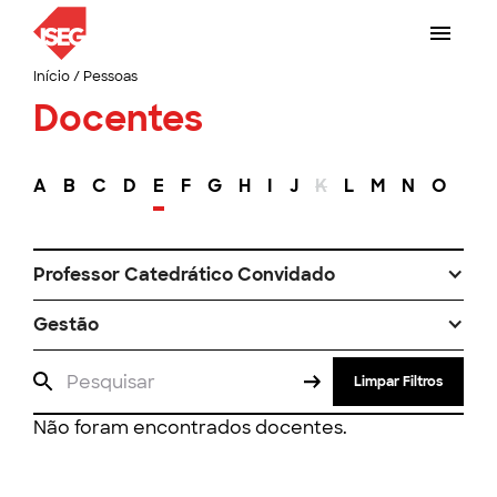
Início
/
Pessoas
Docentes
A
B
C
D
E
F
G
H
I
J
K
L
M
N
O
P
Professor Catedrático Convidado
Gestão
Limpar Filtros
Não foram encontrados docentes.