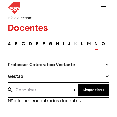
Início
/
Pessoas
Docentes
A
B
C
D
E
F
G
H
I
J
K
L
M
N
O
P
Professor Catedrático Visitante
Gestão
Limpar Filtros
Não foram encontrados docentes.