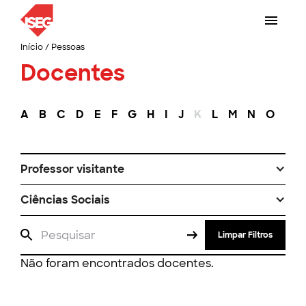
Início
/
Pessoas
Docentes
A
B
C
D
E
F
G
H
I
J
K
L
M
N
O
P
Professor visitante
Ciências Sociais
Limpar Filtros
Não foram encontrados docentes.