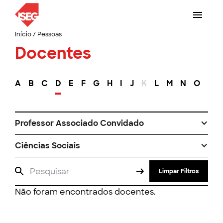
Início
/
Pessoas
Docentes
A
B
C
D
E
F
G
H
I
J
K
L
M
N
O
P
Professor Associado Convidado
Ciências Sociais
Limpar Filtros
Não foram encontrados docentes.