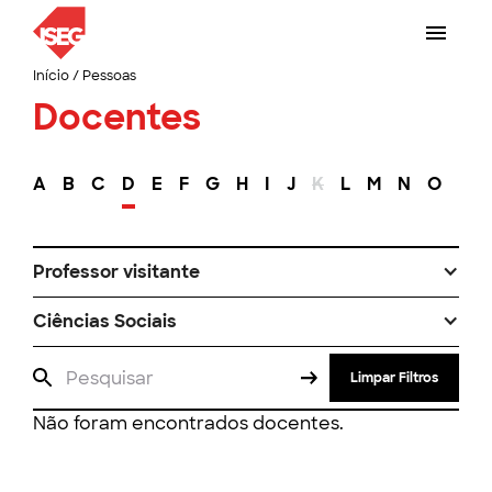
Início
/
Pessoas
Docentes
A
B
C
D
E
F
G
H
I
J
K
L
M
N
O
P
Professor visitante
Ciências Sociais
Limpar Filtros
Não foram encontrados docentes.