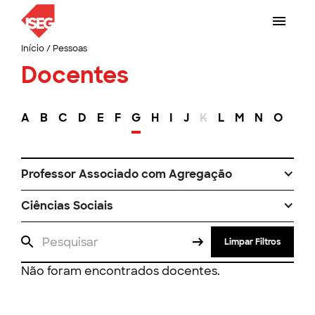
Início
/
Pessoas
Docentes
A
B
C
D
E
F
G
H
I
J
K
L
M
N
O
P
Professor Associado com Agregação
Ciências Sociais
Limpar Filtros
Não foram encontrados docentes.