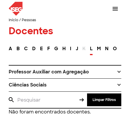
Início
/
Pessoas
Docentes
A
B
C
D
E
F
G
H
I
J
K
L
M
N
O
P
Professor Auxiliar com Agregação
Ciências Sociais
Limpar Filtros
Não foram encontrados docentes.