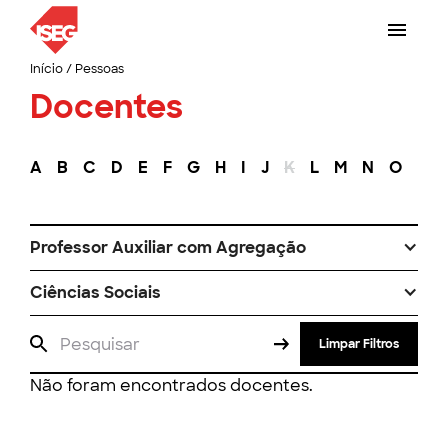
Início
/
Pessoas
Docentes
A
B
C
D
E
F
G
H
I
J
K
L
M
N
O
P
Professor Auxiliar com Agregação
Ciências Sociais
Limpar Filtros
Não foram encontrados docentes.