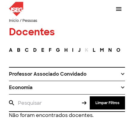
Início
/
Pessoas
Docentes
A
B
C
D
E
F
G
H
I
J
K
L
M
N
O
P
Professor Associado Convidado
Economia
Limpar Filtros
Não foram encontrados docentes.