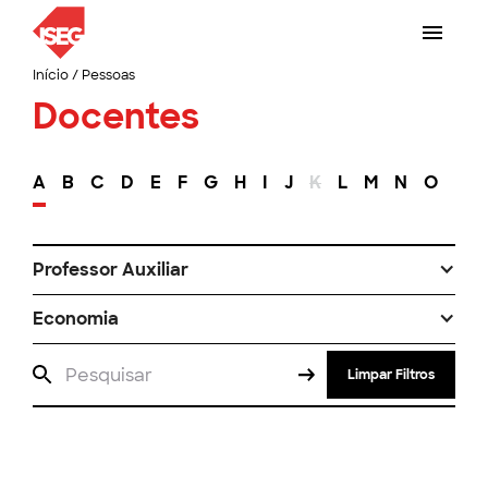
Início
/
Pessoas
Docentes
A
B
C
D
E
F
G
H
I
J
K
L
M
N
O
P
Professor Auxiliar
Economia
Limpar Filtros