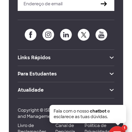
Links Rápidos
Para Estudantes
Atualidade
Copyright © ISEG Lisbon School of Economics
Fala com o nosso
chatbot
e
and Management 2026
esclarece as tuas dúvidas.
Livro de
Canal de
Política de
1
Reclamações
Denúncia
Privacidade