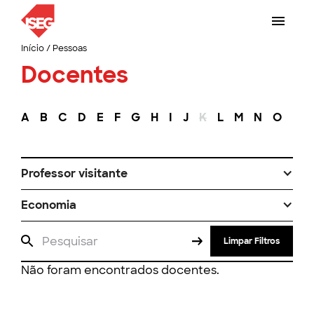
Início
/
Pessoas
Docentes
A
B
C
D
E
F
G
H
I
J
K
L
M
N
O
P
Professor visitante
Economia
Limpar Filtros
Não foram encontrados docentes.