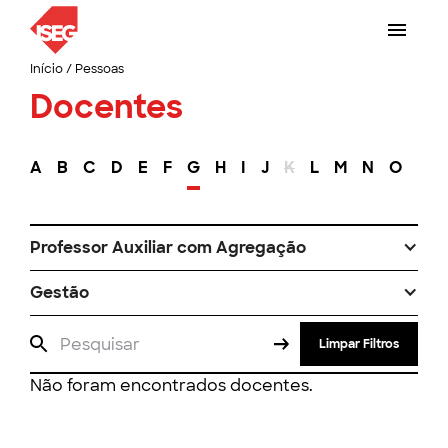
Início
/
Pessoas
Docentes
A
B
C
D
E
F
G
H
I
J
K
L
M
N
O
P
Professor Auxiliar com Agregação
Gestão
Limpar Filtros
Não foram encontrados docentes.