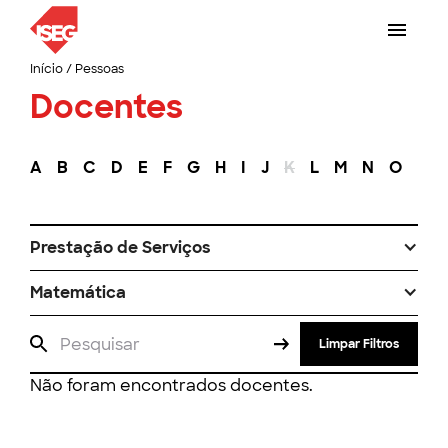
Início
/
Pessoas
Docentes
A
B
C
D
E
F
G
H
I
J
K
L
M
N
O
P
Prestação de Serviços
Matemática
Limpar Filtros
Não foram encontrados docentes.