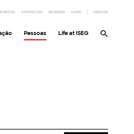
EVENTOS
CONTACTOS
HELPDESK
LOGIN
ENGLISH
gação
Pessoas
Life at ISEG