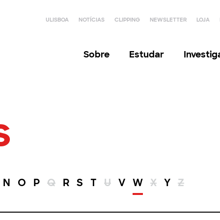
ULISBOA
NOTÍCIAS
CLIPPING
NEWSLETTER
LOJA
Sobre
Estudar
Investi
s
N
O
P
Q
R
S
T
U
V
W
X
Y
Z