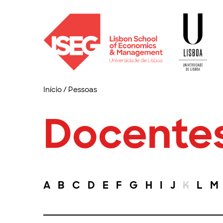
Início
/
Pessoas
Docente
A
B
C
D
E
F
G
H
I
J
K
L
M