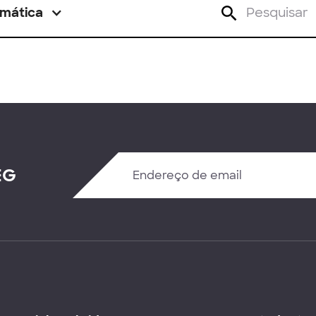
mática
EG