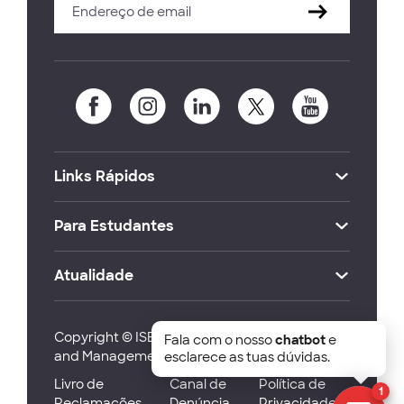
Links Rápidos
Para Estudantes
Atualidade
Copyright © ISEG Lisbon School of Economics
Fala com o nosso
chatbot
e
and Management 2026
esclarece as tuas dúvidas.
Livro de
Canal de
Política de
1
Reclamações
Denúncia
Privacidade