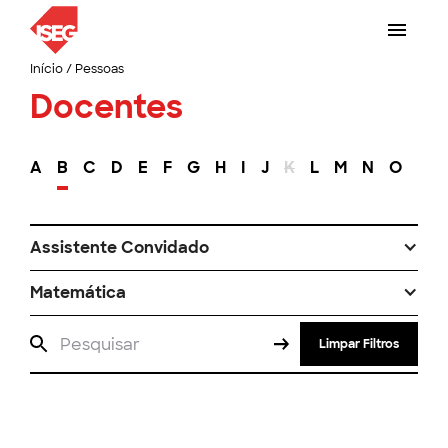
Início
/
Pessoas
Docentes
A
B
C
D
E
F
G
H
I
J
K
L
M
N
O
P
Assistente Convidado
Matemática
Limpar Filtros