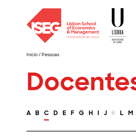
Início
/
Pessoas
Docente
A
B
C
D
E
F
G
H
I
J
K
L
M