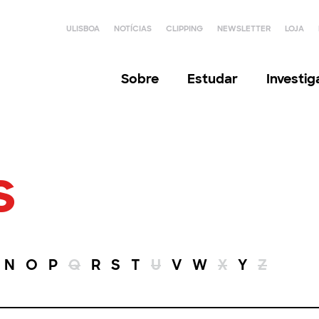
ULISBOA
NOTÍCIAS
CLIPPING
NEWSLETTER
LOJA
Sobre
Estudar
Investi
s
N
O
P
Q
R
S
T
U
V
W
X
Y
Z