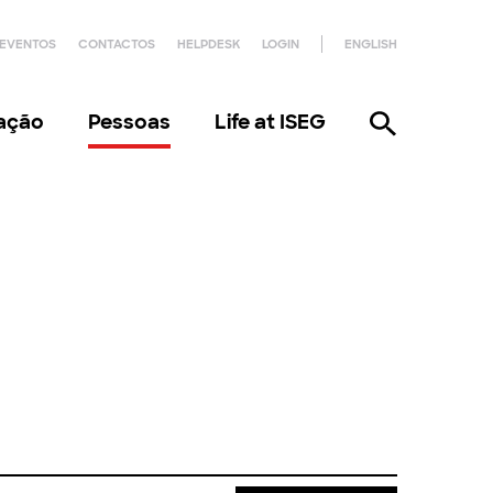
EVENTOS
CONTACTOS
HELPDESK
LOGIN
ENGLISH
gação
Pessoas
Life at ISEG