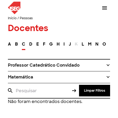
Início
/
Pessoas
Docentes
A
B
C
D
E
F
G
H
I
J
K
L
M
N
O
P
Professor Catedrático Convidado
Matemática
Limpar Filtros
Não foram encontrados docentes.