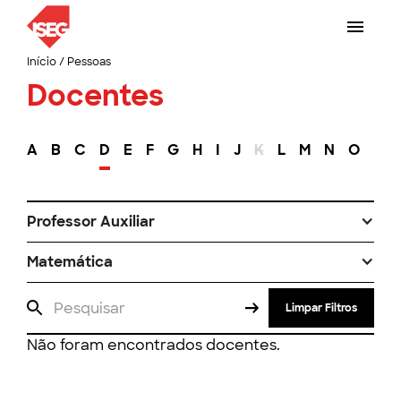
Início
/
Pessoas
Docentes
A
B
C
D
E
F
G
H
I
J
K
L
M
N
O
P
Professor Auxiliar
Matemática
Limpar Filtros
Não foram encontrados docentes.