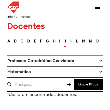
Início
/
Pessoas
Docentes
A
B
C
D
E
F
G
H
I
J
K
L
M
N
O
P
Professor Catedrático Convidado
Matemática
Limpar Filtros
Não foram encontrados docentes.