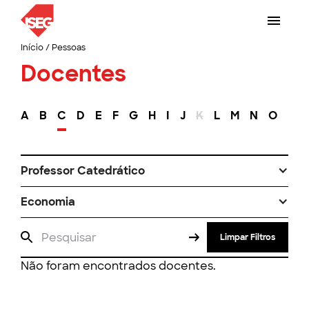
Início
/
Pessoas
Docentes
A
B
C
D
E
F
G
H
I
J
K
L
M
N
O
P
Professor Catedrático
Economia
Limpar Filtros
Não foram encontrados docentes.