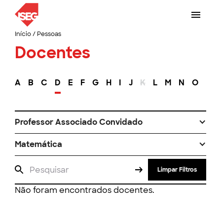
Início
/
Pessoas
Docentes
A
B
C
D
E
F
G
H
I
J
K
L
M
N
O
P
Professor Associado Convidado
Matemática
Limpar Filtros
Não foram encontrados docentes.