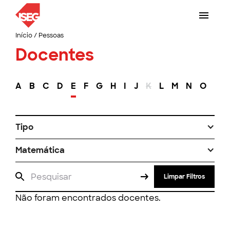
Início
/
Pessoas
Docentes
A
B
C
D
E
F
G
H
I
J
K
L
M
N
O
P
Tipo
Matemática
Limpar Filtros
Não foram encontrados docentes.