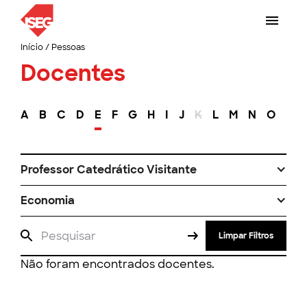
Início
/
Pessoas
Docentes
A
B
C
D
E
F
G
H
I
J
K
L
M
N
O
P
Professor Catedrático Visitante
Economia
Limpar Filtros
Não foram encontrados docentes.