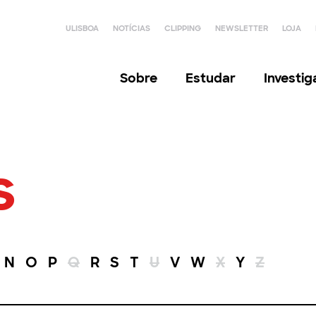
ULISBOA
NOTÍCIAS
CLIPPING
NEWSLETTER
LOJA
Sobre
Estudar
Investi
s
N
O
P
Q
R
S
T
U
V
W
X
Y
Z