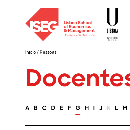
Início
/
Pessoas
Docente
A
B
C
D
E
F
G
H
I
J
K
L
M