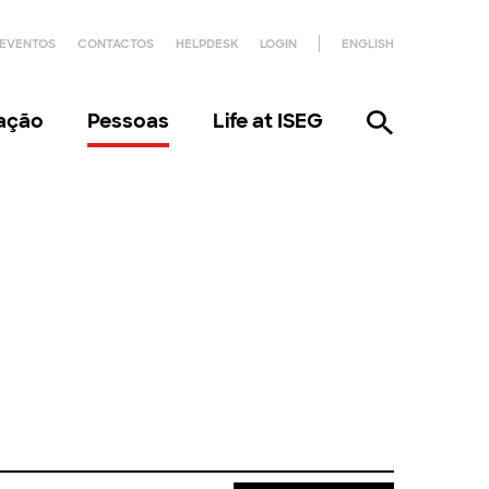
EVENTOS
CONTACTOS
HELPDESK
LOGIN
ENGLISH
gação
Pessoas
Life at ISEG