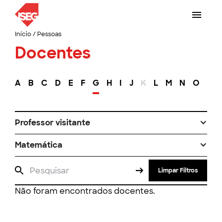
Início
/
Pessoas
Docentes
A
B
C
D
E
F
G
H
I
J
K
L
M
N
O
P
Professor visitante
Matemática
Limpar Filtros
Não foram encontrados docentes.