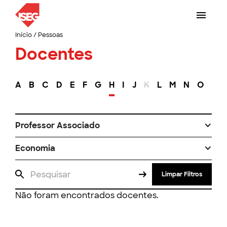
Início
/
Pessoas
Docentes
A
B
C
D
E
F
G
H
I
J
K
L
M
N
O
P
Professor Associado
Economia
Limpar Filtros
Não foram encontrados docentes.