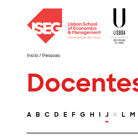
Início
/
Pessoas
Docente
A
B
C
D
E
F
G
H
I
J
K
L
M