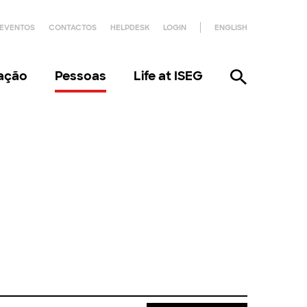
EVENTOS
CONTACTOS
HELPDESK
LOGIN
ENGLISH
gação
Pessoas
Life at ISEG