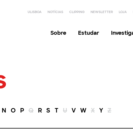
ULISBOA
NOTÍCIAS
CLIPPING
NEWSLETTER
LOJA
Sobre
Estudar
Investi
s
N
O
P
Q
R
S
T
U
V
W
X
Y
Z