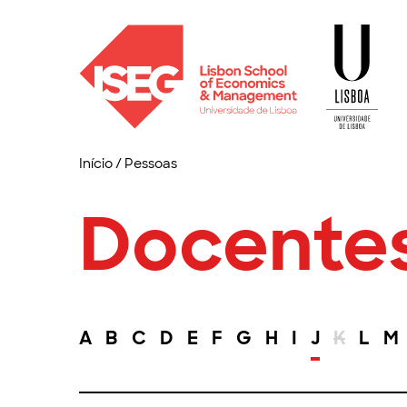
Início
/
Pessoas
Docente
A
B
C
D
E
F
G
H
I
J
K
L
M