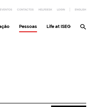
EVENTOS
CONTACTOS
HELPDESK
LOGIN
ENGLISH
gação
Pessoas
Life at ISEG