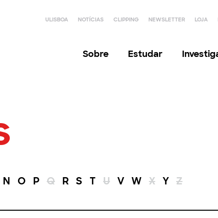
ULISBOA
NOTÍCIAS
CLIPPING
NEWSLETTER
LOJA
Sobre
Estudar
Investi
s
N
O
P
Q
R
S
T
U
V
W
X
Y
Z