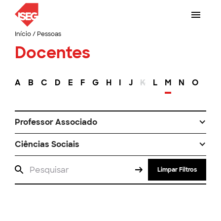
Início
/
Pessoas
Docentes
A
B
C
D
E
F
G
H
I
J
K
L
M
N
O
P
Professor Associado
Ciências Sociais
Limpar Filtros