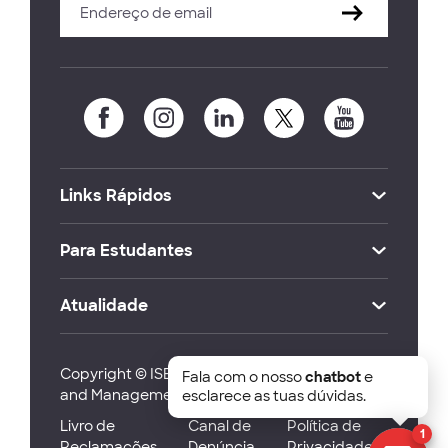
Links Rápidos
Para Estudantes
Atualidade
Copyright © ISEG Lisbon School of Economics
Fala com o nosso
chatbot
e
and Management 2026
esclarece as tuas dúvidas.
Livro de
Canal de
Política de
1
Reclamações
Denúncia
Privacidade