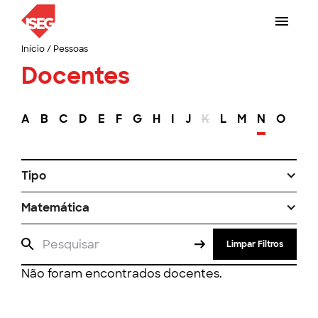
Início
/
Pessoas
Docentes
A
B
C
D
E
F
G
H
I
J
K
L
M
N
O
P
Tipo
Matemática
Limpar Filtros
Não foram encontrados docentes.