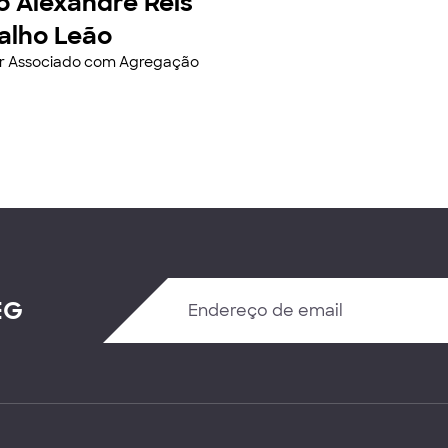
o Alexandre Reis
alho Leão
or Associado com Agregação
EG