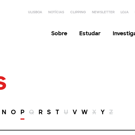
ULISBOA
NOTÍCIAS
CLIPPING
NEWSLETTER
LOJA
Sobre
Estudar
Investi
s
N
O
P
Q
R
S
T
U
V
W
X
Y
Z