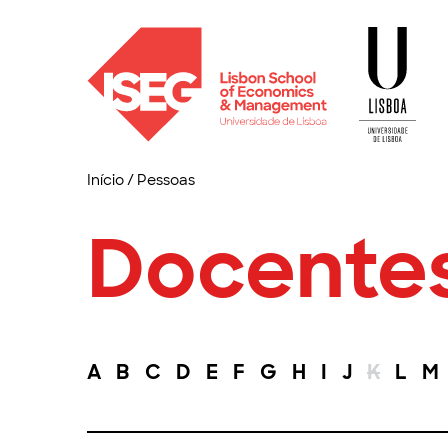
Início
/
Pessoas
Docente
A
B
C
D
E
F
G
H
I
J
K
L
M