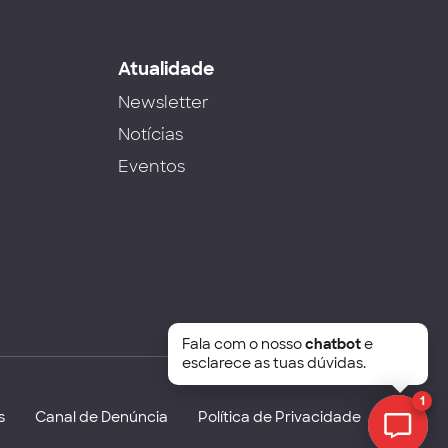
s
Atualidade
Newsletter
Notícias
Eventos
Fala com o nosso
chatbot
e
esclarece as tuas dúvidas.
1
s
Canal de Denúncia
Política de Privacidade
Chat