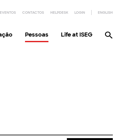
EVENTOS
CONTACTOS
HELPDESK
LOGIN
ENGLISH
gação
Pessoas
Life at ISEG