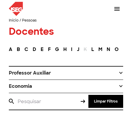
Início
/
Pessoas
Docentes
A
B
C
D
E
F
G
H
I
J
K
L
M
N
O
P
Professor Auxiliar
Economia
Limpar Filtros