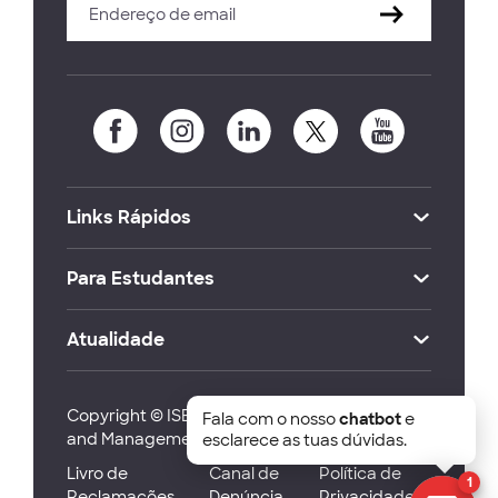
Links Rápidos
Para Estudantes
Atualidade
Copyright © ISEG Lisbon School of Economics
Fala com o nosso
chatbot
e
and Management 2026
esclarece as tuas dúvidas.
Livro de
Canal de
Política de
1
Reclamações
Denúncia
Privacidade