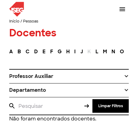
Início
/
Pessoas
Docentes
A
B
C
D
E
F
G
H
I
J
K
L
M
N
O
P
Professor Auxiliar
Departamento
Limpar Filtros
Não foram encontrados docentes.