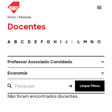
Início
/
Pessoas
Docentes
A
B
C
D
E
F
G
H
I
J
K
L
M
N
O
P
Professor Associado Convidado
Economia
Limpar Filtros
Não foram encontrados docentes.