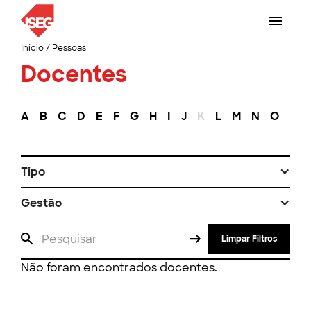
Início
/
Pessoas
Docentes
A
B
C
D
E
F
G
H
I
J
K
L
M
N
O
P
Tipo
Gestão
Limpar Filtros
Não foram encontrados docentes.