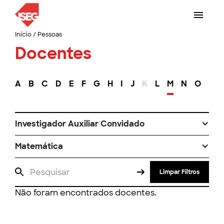
Início
/
Pessoas
Docentes
A
B
C
D
E
F
G
H
I
J
K
L
M
N
O
P
Investigador Auxiliar Convidado
Matemática
Limpar Filtros
Não foram encontrados docentes.