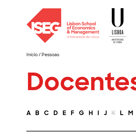
Início
/
Pessoas
Docente
A
B
C
D
E
F
G
H
I
J
K
L
M