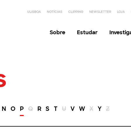
ULISBOA
NOTÍCIAS
CLIPPING
NEWSLETTER
LOJA
Sobre
Estudar
Investi
s
N
O
P
Q
R
S
T
U
V
W
X
Y
Z