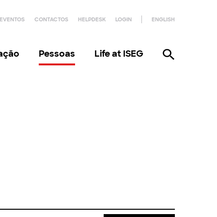
EVENTOS
CONTACTOS
HELPDESK
LOGIN
ENGLISH
gação
Pessoas
Life at ISEG