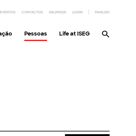
EVENTOS
CONTACTOS
HELPDESK
LOGIN
ENGLISH
gação
Pessoas
Life at ISEG