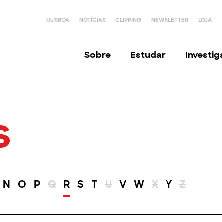
ULISBOA
NOTÍCIAS
CLIPPING
NEWSLETTER
LOJA
Sobre
Estudar
Investi
s
N
O
P
Q
R
S
T
U
V
W
X
Y
Z