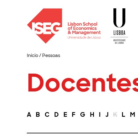
Início
/
Pessoas
Docente
A
B
C
D
E
F
G
H
I
J
K
L
M