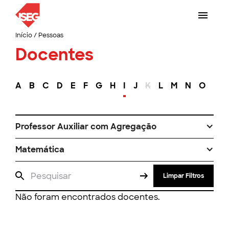
Início
/
Pessoas
Docentes
A
B
C
D
E
F
G
H
I
J
K
L
M
N
O
P
Professor Auxiliar com Agregação
Matemática
Limpar Filtros
Não foram encontrados docentes.