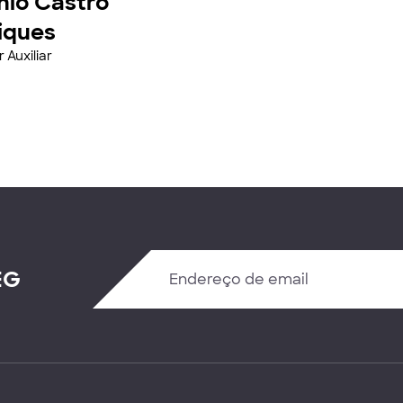
nio Castro
iques
 Auxiliar
EG