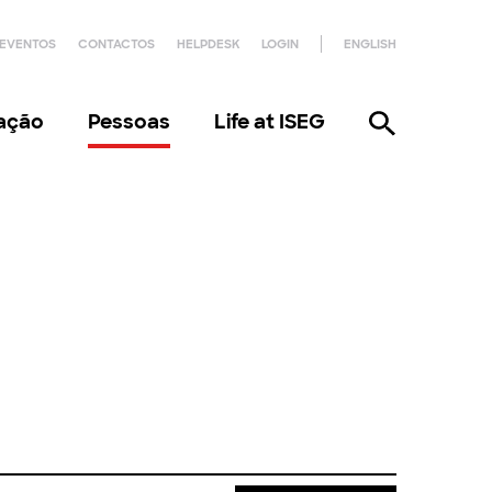
EVENTOS
CONTACTOS
HELPDESK
LOGIN
ENGLISH
gação
Pessoas
Life at ISEG