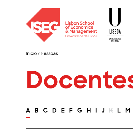
Início
/
Pessoas
Docente
A
B
C
D
E
F
G
H
I
J
K
L
M