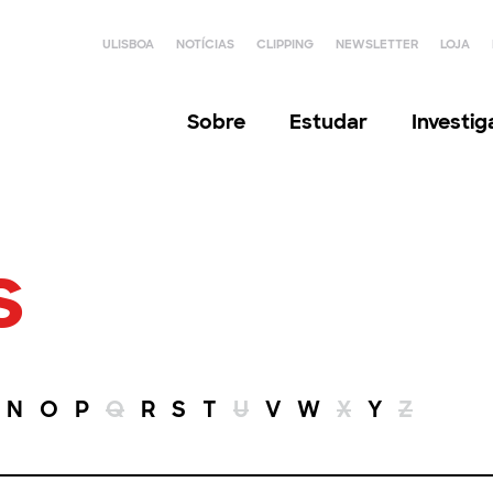
ULISBOA
NOTÍCIAS
CLIPPING
NEWSLETTER
LOJA
Sobre
Estudar
Investi
s
N
O
P
Q
R
S
T
U
V
W
X
Y
Z