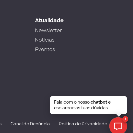
s
Atualidade
Newsletter
Notícias
Eventos
Fala com o nosso
chatbot
e
esclarece as tuas dúvidas.
1
s
Canal de Denúncia
Política de Privacidade
Chat