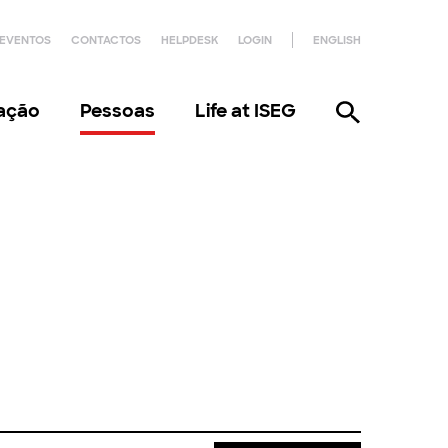
EVENTOS
CONTACTOS
HELPDESK
LOGIN
ENGLISH
gação
Pessoas
Life at ISEG