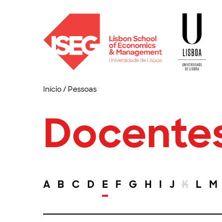
Início
/
Pessoas
Docente
A
B
C
D
E
F
G
H
I
J
K
L
M