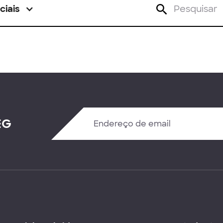
ciais
EG