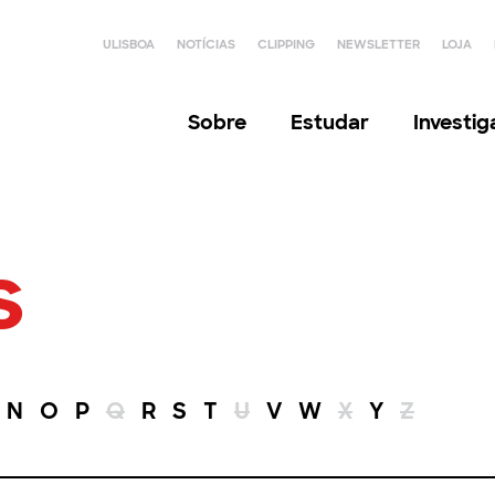
ULISBOA
NOTÍCIAS
CLIPPING
NEWSLETTER
LOJA
Sobre
Estudar
Investi
s
N
O
P
Q
R
S
T
U
V
W
X
Y
Z