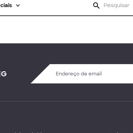
ciais
EG