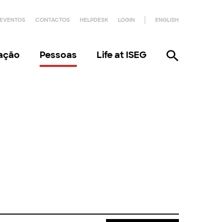
EVENTOS
CONTACTOS
HELPDESK
LOGIN
ENGLISH
gação
Pessoas
Life at ISEG