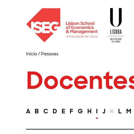
Início
/
Pessoas
Docente
A
B
C
D
E
F
G
H
I
J
K
L
M